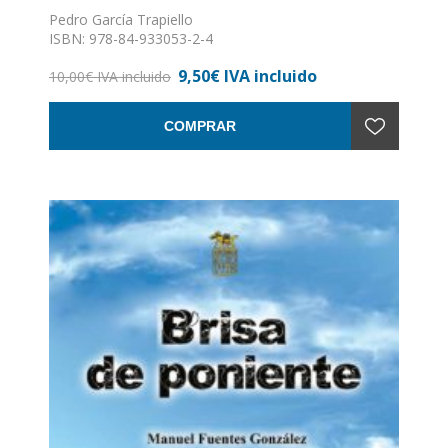
Pedro García Trapiello
ISBN: 978-84-933053-2-4
Formato: 15 x 15
9,50€ IVA incluido
Encuadernación: Rústica
10,00€ IVA incluido
COMPRAR