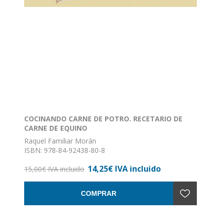
COCINANDO CARNE DE POTRO. RECETARIO DE
CARNE DE EQUINO
Raquel Familiar Morán
ISBN: 978-84-92438-80-8
Formato: 19 x 19
14,25€ IVA incluido
Nº de páginas: 98
15,00€ IVA incluido
Encuadernación: Rústica con solapas
COMPRAR