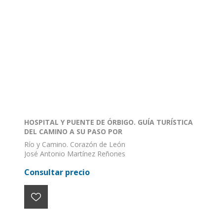
HOSPITAL Y PUENTE DE ÓRBIGO. GUÍA TURÍSTICA
DEL CAMINO A SU PASO POR
Río y Camino. Corazón de León
José Antonio Martínez Reñones
ISBN: 978-84-946559-2-0
Consultar precio
Formato: 68 X 48
Encuadernación: Plano