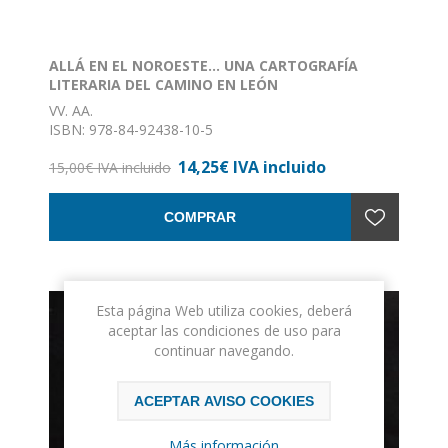
ALLÁ EN EL NOROESTE... UNA CARTOGRAFÍA
LITERARIA DEL CAMINO EN LEÓN
VV. AA.
ISBN: 978-84-92438-10-5
Formato: 15 x 24
14,25€ IVA incluido
Encuadernación: Rústica con solapas
15,00€ IVA incluido
COMPRAR
Esta página Web utiliza cookies, deberá
aceptar las condiciones de uso para
continuar navegando.
ACEPTAR AVISO COOKIES
Más información