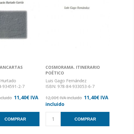
PANCARTAS
COSMORAMA. ITINERARIO
POÉTICO
 Hurtado
Luis Gago Fernández
4-934591-2-7
ISBN: 978-84-933053-6-7
 x 21
Formato: 14 x 21
11,40€ IVA
11,40€ IVA
s: 120
ncluido
Nº de páginas: 127
12,00€ IVA incluido
ón: Rústica
Encuadernación: Rústica
incluido
COMPRAR
COMPRAR