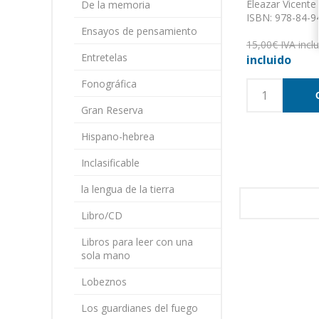
Eleazar Vicente
De la memoria
ISBN: 978-84-9
Ensayos de pensamiento
Formato: 13 x2
Nº de páginas: 
15,00€ IVA incl
Entretelas
Encuadernación
incluido
Fonográfica
Gran Reserva
Hispano-hebrea
Inclasificable
la lengua de la tierra
Libro/CD
Libros para leer con una
sola mano
Lobeznos
Los guardianes del fuego