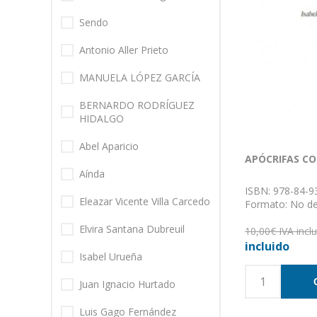
Sendo
Antonio Aller Prieto
MANUELA LÓPEZ GARCÍA
BERNARDO RODRÍGUEZ
HIDALGO
Abel Aparicio
APÓCRIFAS COD
Aínda
ISBN: 978-84-9
Eleazar Vicente Villa Carcedo
Formato: No de
Encuadernación:
Elvira Santana Dubreuil
10,00€ IVA incl
incluido
Isabel Urueña
Juan Ignacio Hurtado
Luis Gago Fernández