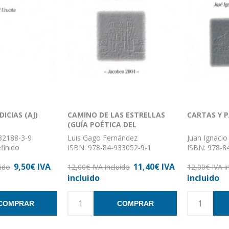
ICIAS (AJ)
CAMINO DE LAS ESTRELLAS
CARTAS Y 
(GUÍA POÉTICA DEL
PEREGRINO)
32188-3-9
Luis Gago Fernández
Juan Ignacio
finido
ISBN: 978-84-933052-9-1
ISBN: 978-8
 Sin definir
Formato: 14 x 21
Formato: 14
9,50€ IVA
11,40€ IVA
uido
Nº de páginas: 152
12,00€ IVA incluido
Nº de página
12,00€ IVA i
Encuadernación: Rústica
Encuadernaci
incluido
incluido
COMPRAR
COMPRAR