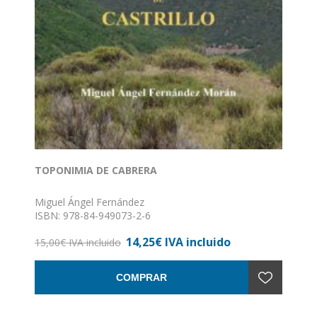
TOPONIMIA DE CABRERA
Miguel Ángel Fernández
ISBN: 978-84-949073-2-6
Formato: 15,5 x 24
14,25€ IVA incluido
Nº de páginas: 158
15,00€ IVA incluido
Encuadernación: Rústica
COMPRAR