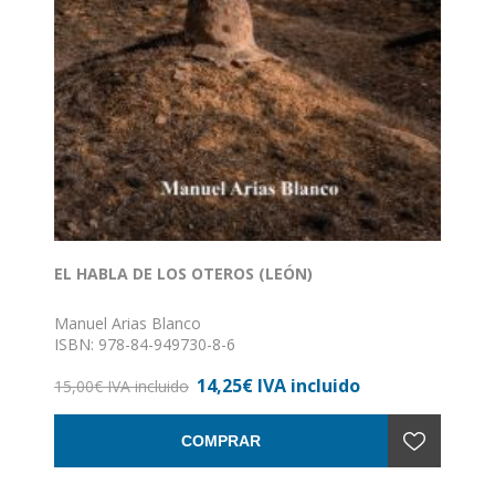
EL HABLA DE LOS OTEROS (LEÓN)
Manuel Arias Blanco
ISBN: 978-84-949730-8-6
Formato: 15,5 x 24
14,25€ IVA incluido
Nº de páginas: 160
15,00€ IVA incluido
Encuadernación: Rústica
COMPRAR