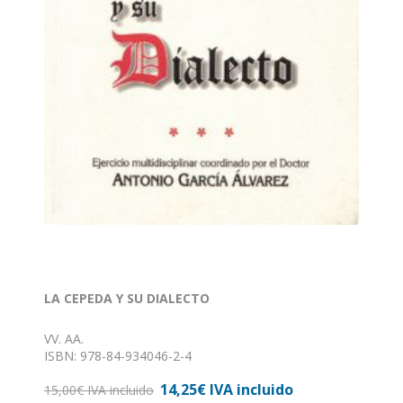
LA CEPEDA Y SU DIALECTO
VV. AA.
ISBN: 978-84-934046-2-4
Formato: 15 x 21
14,25€ IVA incluido
Nº de páginas: 184
15,00€ IVA incluido