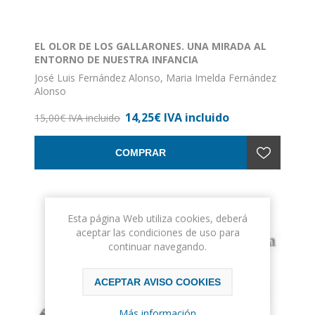
EL OLOR DE LOS GALLARONES. UNA MIRADA AL
ENTORNO DE NUESTRA INFANCIA
José Luis Fernández Alonso, Maria Imelda Fernández
Alonso
ISBN: 978-84-92438-73-0
14,25€ IVA incluido
Formato: 17 x 24
15,00€ IVA incluido
Nº de páginas: 263
Encuadernación: Rústica con solapa
COMPRAR
Esta página Web utiliza cookies, deberá
aceptar las condiciones de uso para
continuar navegando.
ACEPTAR AVISO COOKIES
Más información