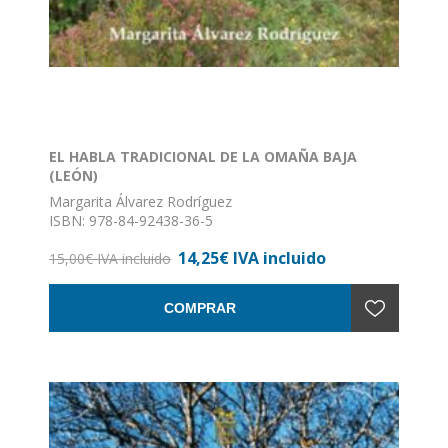
EL HABLA TRADICIONAL DE LA OMAÑA BAJA
(LEÓN)
Margarita Álvarez Rodríguez
ISBN: 978-84-92438-36-5
Formato: 17 x 24
14,25€ IVA incluido
Nº de páginas: 302
15,00€ IVA incluido
Encuadernación: Rustica con solapas. "... estamos de
enhorabuena, pues el estudio de Margarita Álvarez
COMPRAR
Rodríguez es el primero importantes, serio y riguroso
que se realiza sobre el habla de la Omaña Baja".
Janick Le Men.