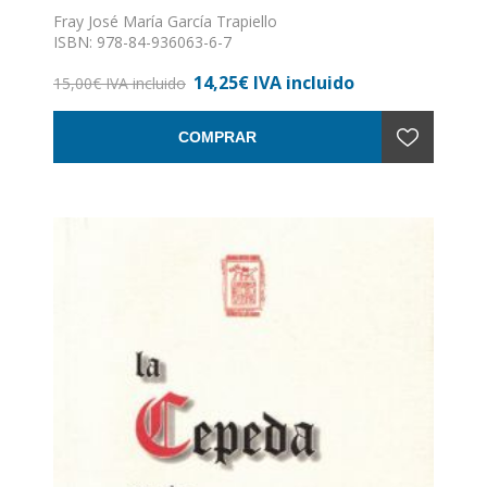
Fray José María García Trapiello
ISBN: 978-84-936063-6-7
Formato: 17 x 24
14,25€ IVA incluido
Nº de páginas: 271
15,00€ IVA incluido
Encuadernación: Rústica con solapas
COMPRAR