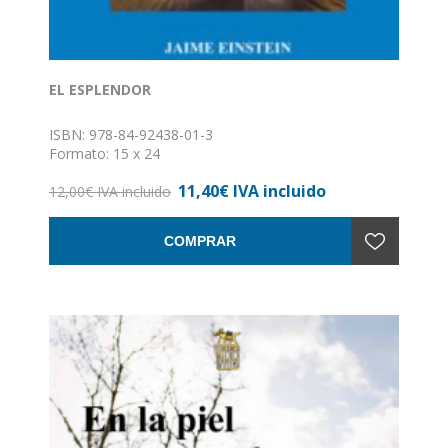
EL ESPLENDOR
ISBN: 978-84-92438-01-3
Formato: 15 x 24
Nº de páginas: 195
11,40€ IVA incluido
Encuadernación: Rústica con solapas
12,00€ IVA incluido
COMPRAR