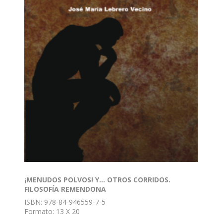
escasos regateos al olvido. Al igual que los niños del
pabellón San José, sometidos entonces al yugo de los
Terciarios Capuchinos; las niñas pocas veces se
retiraban a la cama a descansar, sino a imaginar lo
que les depararía el día siguiente cuando las monjas
se ajustaran la toca y comenzaran a repartir
estampas, rosarios, oraciones y mandobles porque
sí, porque tenían razón o porque no la tenían. Cuando
amanecía, una nube negra invadía todo el complejo
de la Ciudad Residencial Infantil San Cayetano. ¡Ave
María Purísima
¡MENUDOS POLVOS! Y... OTROS CORRIDOS.
FILOSOFÍA REMENDONA
ISBN: 978-84-946559-7-5
Formato: 13 X 20
Nº de páginas: 212