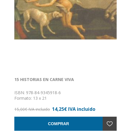
15 HISTORIAS EN CARNE VIVA
ISBN: 978-84-9345918-6
Formato: 13 x 21
Nº de páginas: 202
14,25€ IVA incluido
Encuadernación: Rústica con solapas
15,00€ IVA incluido
COMPRAR