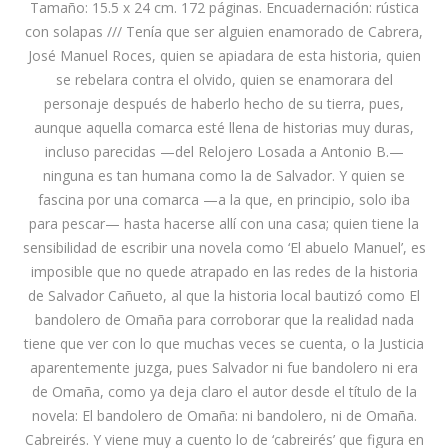
Tamaño: 15.5 x 24 cm. 172 páginas. Encuadernación: rústica
con solapas /// Tenía que ser alguien enamorado de Cabrera,
José Manuel Roces, quien se apiadara de esta historia, quien
se rebelara contra el olvido, quien se enamorara del
personaje después de haberlo hecho de su tierra, pues,
aunque aquella comarca esté llena de historias muy duras,
incluso parecidas —del Relojero Losada a Antonio B.—
ninguna es tan humana como la de Salvador. Y quien se
fascina por una comarca —a la que, en principio, solo iba
para pescar— hasta hacerse allí con una casa; quien tiene la
sensibilidad de escribir una novela como ‘El abuelo Manuel’, es
imposible que no quede atrapado en las redes de la historia
de Salvador Cañueto, al que la historia local bautizó como El
bandolero de Omaña para corroborar que la realidad nada
tiene que ver con lo que muchas veces se cuenta, o la Justicia
aparentemente juzga, pues Salvador ni fue bandolero ni era
de Omaña, como ya deja claro el autor desde el título de la
novela: El bandolero de Omaña: ni bandolero, ni de Omaña.
Cabreirés. Y viene muy a cuento lo de ‘cabreirés’ que figura en