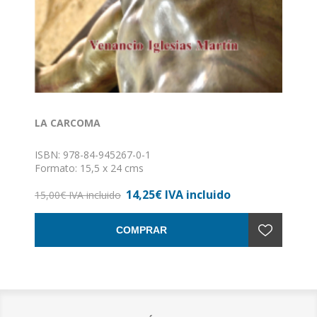
LA CARCOMA
ISBN: 978-84-945267-0-1
Formato: 15,5 x 24 cms
Nº de páginas: 160
14,25€ IVA incluido
Encuadernación: Rústica
15,00€ IVA incluido
COMPRAR