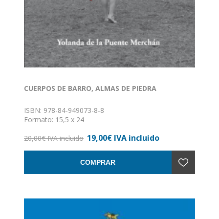
CUERPOS DE BARRO, ALMAS DE PIEDRA
ISBN: 978-84-949073-8-8
Formato: 15,5 x 24
Nº de páginas: 440
19,00€ IVA incluido
Encuadernación: Rústica
20,00€ IVA incluido
COMPRAR