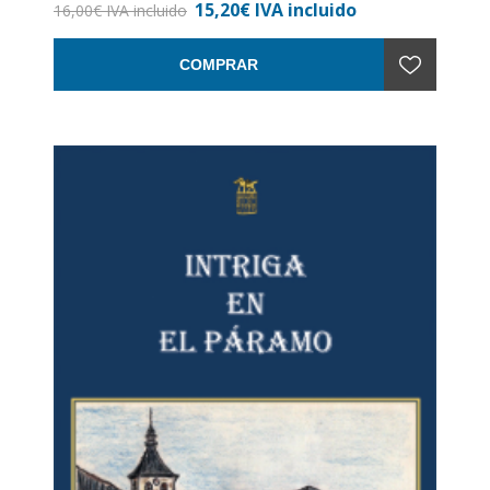
15,20€ IVA incluido
Encuadernación: Rústica con solapa
16,00€ IVA incluido
COMPRAR