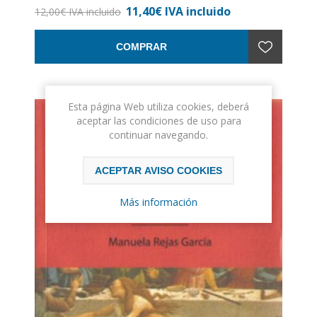
11,40€ IVA incluido
Encuadernación: Rústica
12,00€ IVA incluido
COMPRAR
Esta página Web utiliza cookies, deberá
aceptar las condiciones de uso para
continuar navegando.
ACEPTAR AVISO COOKIES
Más información