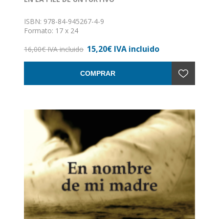
ISBN: 978-84-945267-4-9
Formato: 17 x 24
Nº de páginas: 227
15,20€ IVA incluido
Encuadernación: Rústica
16,00€ IVA incluido
COMPRAR