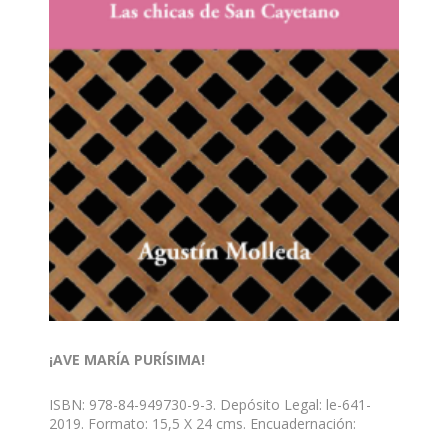
¡AVE MARÍA PURÍSIMA!
ISBN: 978-84-949730-9-3. Depósito Legal: le-641-
2019. Formato: 15,5 X 24 cms. Encuadernación:
rústica con solapas. Las chicas de San Cayetano: