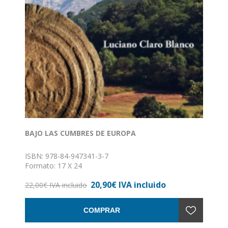
BAJO LAS CUMBRES DE EUROPA
ISBN: 978-84-947341-3-7
Formato: 17 X 24
Nº de páginas: 460
20,90€ IVA incluido
Encuadernación: Rústica
22,00€ IVA incluido
COMPRAR