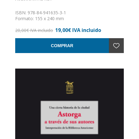
ISBN: 978-84-941635-3-1
Formato: 155 x 240 mm
Encuadernación: Rústica
19,00€ IVA incluido
20,00€ IVA incluido
COMPRAR