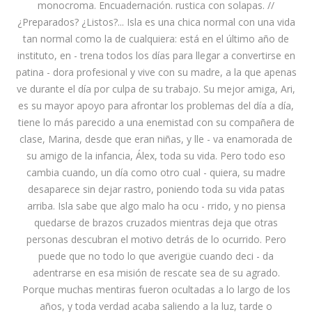
monocroma. Encuadernación. rustica con solapas. //
¿Preparados? ¿Listos?... Isla es una chica normal con una vida
tan normal como la de cualquiera: está en el último año de
instituto, en - trena todos los días para llegar a convertirse en
patina - dora profesional y vive con su madre, a la que apenas
ve durante el día por culpa de su trabajo. Su mejor amiga, Ari,
es su mayor apoyo para afrontar los problemas del día a día,
tiene lo más parecido a una enemistad con su compañera de
clase, Marina, desde que eran niñas, y lle - va enamorada de
su amigo de la infancia, Álex, toda su vida. Pero todo eso
cambia cuando, un día como otro cual - quiera, su madre
desaparece sin dejar rastro, poniendo toda su vida patas
arriba. Isla sabe que algo malo ha ocu - rrido, y no piensa
quedarse de brazos cruzados mientras deja que otras
personas descubran el motivo detrás de lo ocurrido. Pero
puede que no todo lo que averigüe cuando deci - da
adentrarse en esa misión de rescate sea de su agrado.
Porque muchas mentiras fueron ocultadas a lo largo de los
años, y toda verdad acaba saliendo a la luz, tarde o