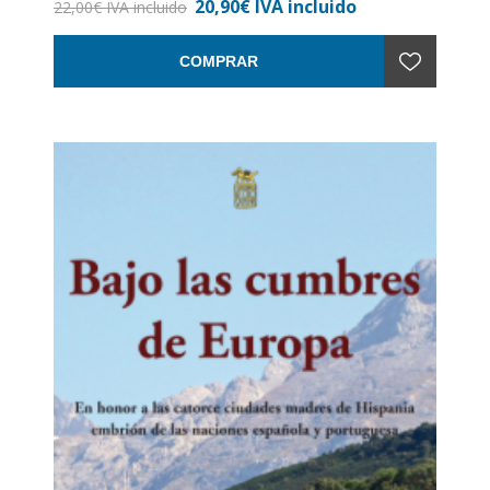
20,90€ IVA incluido
Encuadernación: Rústica
22,00€ IVA incluido
COMPRAR