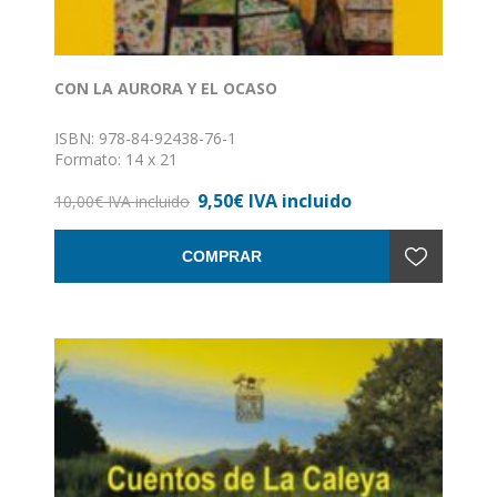
CON LA AURORA Y EL OCASO
ISBN: 978-84-92438-76-1
Formato: 14 x 21
Nº de páginas: 147
9,50€ IVA incluido
Encuadernación: Rústica con solapas
10,00€ IVA incluido
COMPRAR