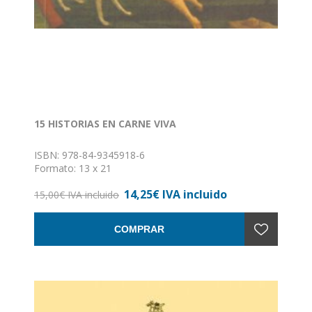
15 HISTORIAS EN CARNE VIVA
ISBN: 978-84-9345918-6
Formato: 13 x 21
Nº de páginas: 202
14,25€ IVA incluido
Encuadernación: Rústica con solapas
15,00€ IVA incluido
COMPRAR