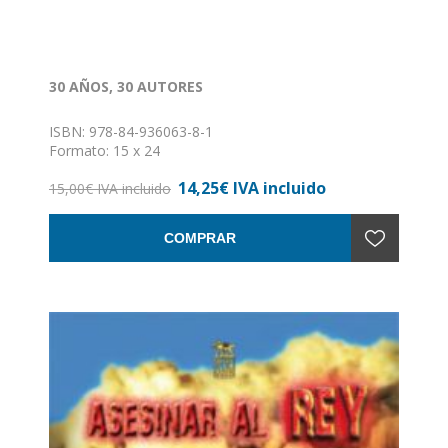
30 AÑOS, 30 AUTORES
ISBN: 978-84-936063-8-1
Formato: 15 x 24
Nº de páginas: 224
14,25€ IVA incluido
Encuadernación: Rústica con solapas
15,00€ IVA incluido
COMPRAR