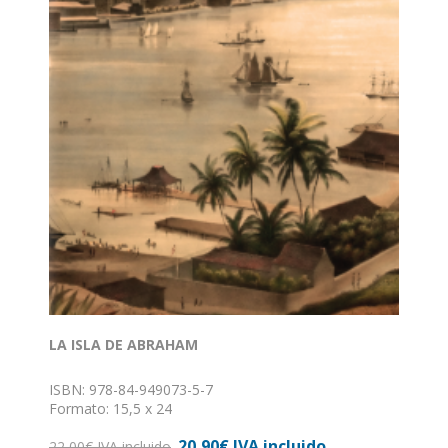
LA ISLA DE ABRAHAM
ISBN: 978-84-949073-5-7
Formato: 15,5 x 24
Nº de páginas: 650
20,90€ IVA incluido
Encuadernación: Rústica
22,00€ IVA incluido