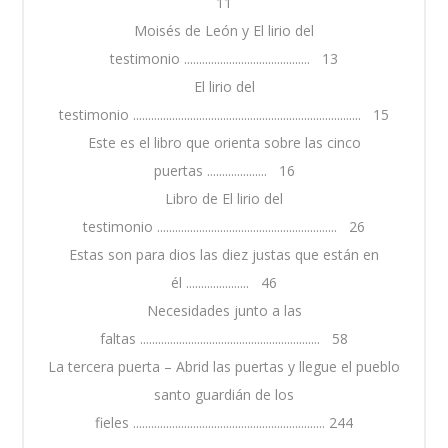
11
Moisés de León y El lirio del
testimonio .......................................... 13
El lirio del
testimonio ............................................................................ 15
Este es el libro que orienta sobre las cinco
puertas .................... 16
Libro de El lirio del
testimonio ............................................................ 26
Estas son para dios las diez justas que están en
él ..................... 46
Necesidades junto a las
faltas ............................................................ 58
La tercera puerta – Abrid las puertas y llegue el pueblo
santo guardián de los
fieles ................................................................ 244