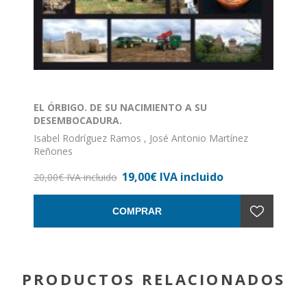
EL ÓRBIGO. DE SU NACIMIENTO A SU
DESEMBOCADURA.
Isabel Rodríguez Ramos , José Antonio Martínez
Reñones
ISBN: 978-84-943689-7-4
19,00€ IVA incluido
Formato: 17 x 24
20,00€ IVA incluido
Nº de páginas: 206
Encuadernación: Rústica con solapa
COMPRAR
PRODUCTOS RELACIONADOS