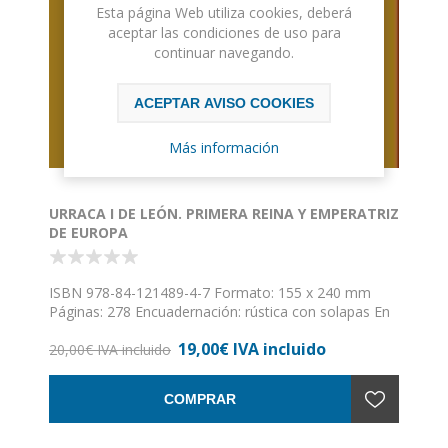
Esta página Web utiliza cookies, deberá
aceptar las condiciones de uso para
continuar navegando.
ACEPTAR AVISO COOKIES
Más información
URRACA I DE LEÓN. PRIMERA REINA Y EMPERATRIZ
DE EUROPA
ISBN 978-84-121489-4-7 Formato: 155 x 240 mm
Páginas: 278 Encuadernación: rústica con solapas En
el presente trabajo monográfico y biográfico me he
19,00€ IVA incluido
acercado con un interés y rigor enormes, a una de las
20,00€ IVA incluido
grandes reinas europeas y, ¡cómo no!, lo es de León,
pero ella sabe de dónde viene y a donde va, y por
COMPRAR
esta razón se intitula siempre como: “EMPERADORA
DE LEÓN Y REYNA DE TODA ESPANNA”. Ella es el
REY DE LEÓN, ya que ese reino le pertenece, y así