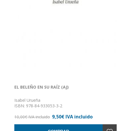
EL BELEÑO EN SU RAÍZ (AJ)
Isabel Urueña
ISBN: 978-84-933053-3-2
Formato: 14 x 21
9,50€ IVA incluido
Nº de páginas: 70
10,00€ IVA incluido
Encuadernación: Rústica