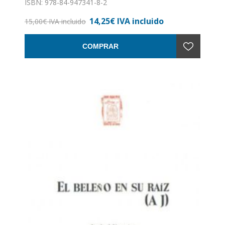
ISBN: 978-84-947341-8-2
Formato: 13 x21
14,25€ IVA incluido
Nº de páginas: 104
15,00€ IVA incluido
Encuadernación: Rústuca
COMPRAR