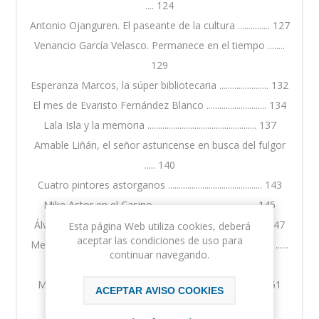
.... 124
Antonio Ojanguren. El paseante de la cultura ............... 127
Venancio García Velasco. Permanece en el tiempo ........
129
Esperanza Marcos, la súper bibliotecaria ....................... 132
El mes de Evaristo Fernández Blanco ............................ 134
Lala Isla y la memoria ................................................... 137
Amable Liñán, el señor asturicense en busca del fulgor
..... 140
Cuatro pintores astorganos ............................................ 143
Mike Astor en el Casino ............................................... 145
Álvaro Pardo en el New York Times .............................. 147
Esta página Web utiliza cookies, deberá
aceptar las condiciones de uso para
Mercedes Unzeta, escritora. Una mujer nada normal ......
continuar navegando.
148
Memorias de Alberto Delgado ...................................... 151
ACEPTAR AVISO COOKIES
Tercera parte