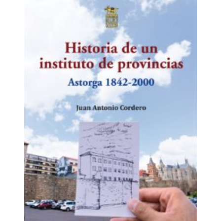
batalla contra el Covid-19, con el desagradable
atasco y saturación de los servicios médicos y
funerarios. Es cuando está escrito el relato, que
publicó el digital Astorga Redacción, a modo de
crónica, sobre la vergonzosa batalla de algunos
partidos en contra del Gobierno, con el fin de
derribarle, sin importarle las circunstancias en las que
los españoles morían. En esos tiempos concluyó un
proyecto singular de las artistas leonesas, literarias y
plásticas, empeñadas en visibilizar a Concha Espina,
la autora de La esfinge maragata, ninguneada por su
condición de mujer en la primera parte del siglo
pasado. Que los tiempos han cambiado tiene su
testimonio en la aparición del libro Artistas leonesas
al rescate de Concha Espina, publicado por Lobo
Sapiens, que traerá cola. En sus inicios se sitúa el
ensayo de la cuarta parte, titulado Concha Espina
Rescatada. En él se reconstruye la historia cultural de
Astorga en el último siglo, desde que apareció la
novela de la escritora cántabra. Con un primer dato
revelador. Los muchos nombres que se evocan son
todos de hombres, con la excepción de Santa Marta,
patrona de la ciudad, y las conocidas como las tres