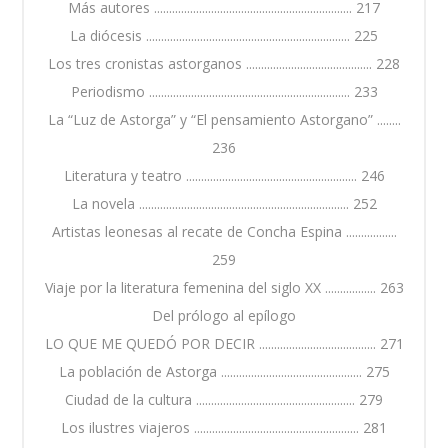
Más autores .................................................................. 217
La diócesis .................................................................... 225
Los tres cronistas astorganos .......................................... 228
Periodismo ................................................................... 233
La “Luz de Astorga” y “El pensamiento Astorgano” ........
236
Literatura y teatro ......................................................... 246
La novela ...................................................................... 252
Artistas leonesas al recate de Concha Espina .................
259
Viaje por la literatura femenina del siglo XX ................. 263
Del prólogo al epílogo
LO QUE ME QUEDÓ POR DECIR ....................................... 271
La población de Astorga ............................................... 275
Ciudad de la cultura ..................................................... 279
Los ilustres viajeros ....................................................... 281