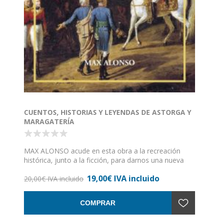
CUENTOS, HISTORIAS Y LEYENDAS DE ASTORGA Y
MARAGATERÍA
MAX ALONSO acude en esta obra a la recreación
histórica, junto a la ficción, para darnos una nueva
visión de Astorga y La Maragatería, narrando
19,00€ IVA incluido
pasajes, descubriendo hechos y, sobretodo,
20,00€ IVA incluido
mostrando una galería de personajes desde las cimas
históricas a los sencillos de pueblos perdidos, junto
COMPRAR
con las cuentas que narran hechos y personajes
históricos (Fernando VII, Isabel II, los Marqueses de