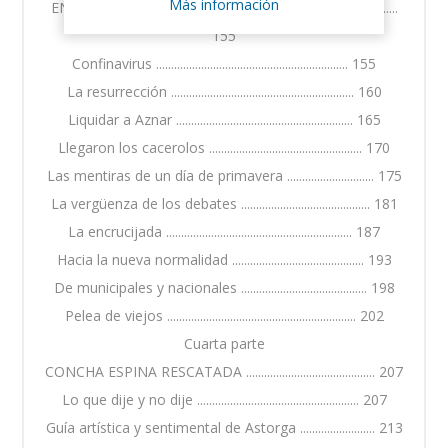
Más información
EN LOS TIEMPOS DEL CONFINAVIRUS ..............................
155
Confinavirus ................................................................ 155
La resurrección ............................................................. 160
Liquidar a Aznar ........................................................... 165
Llegaron los cacerolos ................................................... 170
Las mentiras de un día de primavera ............................. 175
La vergüenza de los debates ........................................... 181
La encrucijada .............................................................. 187
Hacia la nueva normalidad ............................................ 193
De municipales y nacionales .......................................... 198
Pelea de viejos ............................................................... 202
Cuarta parte
CONCHA ESPINA RESCATADA ........................................... 207
Lo que dije y no dije ...................................................... 207
Guía artística y sentimental de Astorga ......................... 213