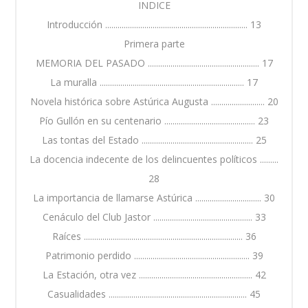
INDICE
Introducción ..................................................................... 13
Primera parte
MEMORIA DEL PASADO ...................................................... 17
La muralla ...................................................................... 17
Novela histórica sobre Astúrica Augusta .......................... 20
Pío Gullón en su centenario ............................................ 23
Las tontas del Estado ...................................................... 25
La docencia indecente de los delincuentes políticos .........
28
La importancia de llamarse Astúrica ................................ 30
Cenáculo del Club Jastor ................................................ 33
Raíces ............................................................................. 36
Patrimonio perdido ........................................................ 39
La Estación, otra vez ....................................................... 42
Casualidades ................................................................... 45