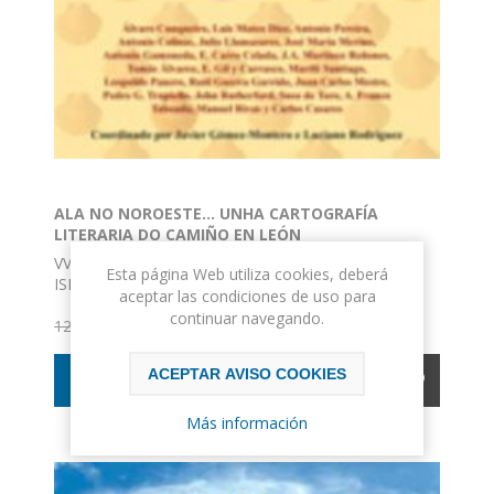
ALA NO NOROESTE… UNHA CARTOGRAFÍA
LITERARIA DO CAMIÑO EN LEÓN
VV. AA.
Esta página Web utiliza cookies, deberá
ISBN: 978-84-92438-11-2
aceptar las condiciones de uso para
Formato: 11 x 17
continuar navegando.
11,40€ IVA incluido
Nº de páginas: 363
12,00€ IVA incluido
Encuadernación: Rústica
ACEPTAR AVISO COOKIES
COMPRAR
Más información