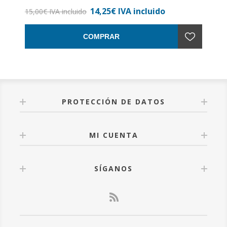
Formato: 13 x 21
14,25€ IVA incluido
Nº de páginas: 187
15,00€ IVA incluido
Encuadernación: Rústica con solapa
COMPRAR
PROTECCIÓN DE DATOS
MI CUENTA
SÍGANOS