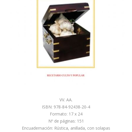
VV. AA.
ISBN: 978-84-92438-20-4
Formato: 17 x 24
Nº de páginas: 151
Encuadernación: Rústica, anillada, con solapas