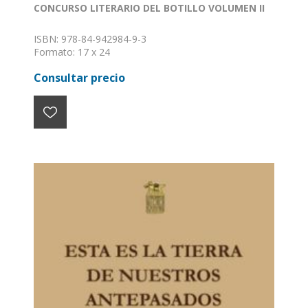
CONCURSO LITERARIO DEL BOTILLO VOLUMEN II
ISBN: 978-84-942984-9-3
Formato: 17 x 24
Nº de páginas: 156
Consultar precio
Encuadernación: Rústica tapa dura