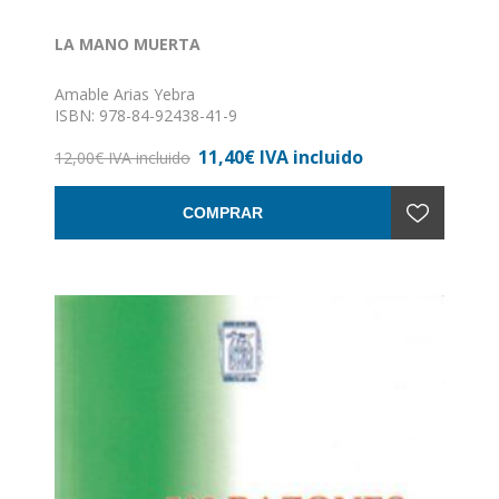
LA MANO MUERTA
Amable Arias Yebra
ISBN: 978-84-92438-41-9
Formato: 15 x 21
11,40€ IVA incluido
Nº de páginas: 115
12,00€ IVA incluido
Encuadernación: Sin definir
COMPRAR