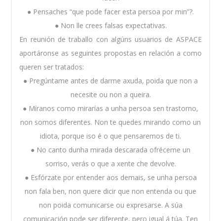
● Pensaches “que pode facer esta persoa por min”?.
● Non lle crees falsas expectativas.
En reunión de traballo con algúns usuarios de ASPACE
aportáronse as seguintes propostas en relación a como
queren ser tratados:
● Pregúntame antes de darme axuda, poida que non a
necesite ou non a queira.
● Míranos como mirarías a unha persoa sen trastorno,
non somos diferentes. Non te quedes mirando como un
idiota, porque iso é o que pensaremos de ti.
● No canto dunha mirada descarada ofréceme un
sorriso, verás o que a xente che devolve.
● Esfórzate por entender aos demais, se unha persoa
non fala ben, non quere dicir que non entenda ou que
non poida comunicarse ou expresarse. A súa
comunicación pode ser diferente, pero igual á túa. Ten