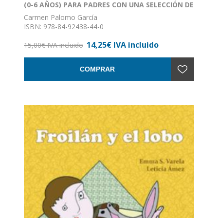
(0-6 AÑOS) PARA PADRES CON UNA SELECCIÓN DE
105 LIBROS RECOMENDABLES
Carmen Palomo García
ISBN: 978-84-92438-44-0
Formato: 13 x 30
14,25€ IVA incluido
Nº de páginas: 107
15,00€ IVA incluido
Encuadernación: Rústica con solapas
COMPRAR