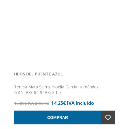
HIJOS DEL PUENTE AZUL
Teresa Mata Sierra, Noelia García Hernández
ISBN: 978-84-949730-1-7
Formato: 17 x 24
14,25€ IVA incluido
Nº de páginas: 48
15,00€ IVA incluido
Encuadernación: Rústica
COMPRAR