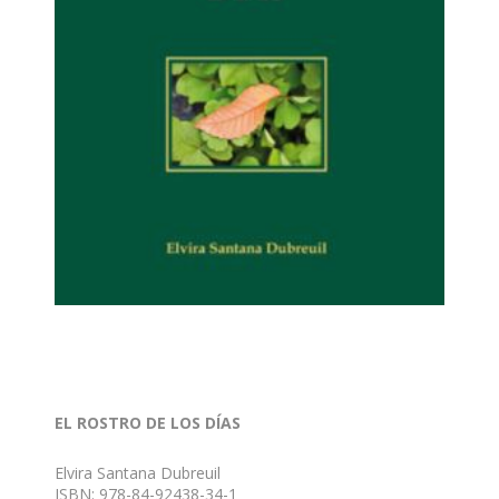
EL ROSTRO DE LOS DÍAS
Elvira Santana Dubreuil
ISBN: 978-84-92438-34-1