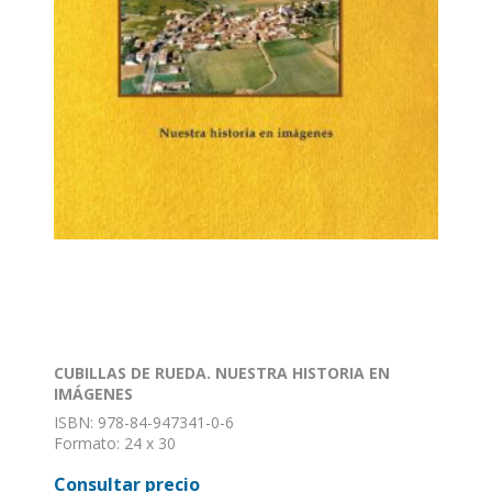
CUBILLAS DE RUEDA. NUESTRA HISTORIA EN
IMÁGENES
ISBN: 978-84-947341-0-6
Formato: 24 x 30
Nº de páginas: 260
Consultar precio
Encuadernación: Tapa dura