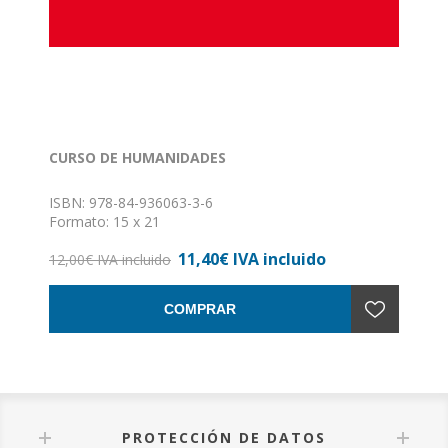
CURSO DE HUMANIDADES
ISBN: 978-84-936063-3-6
Formato: 15 x 21
Nº de páginas: 180
11,40€ IVA incluido
Encuadernación: Rústica con solapas
12,00€ IVA incluido
COMPRAR
PROTECCIÓN DE DATOS