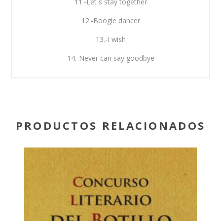
11.-Let´s stay together
12.-Boogie dancer
13.-I wish
14.-Never can say goodbye
PRODUCTOS RELACIONADOS