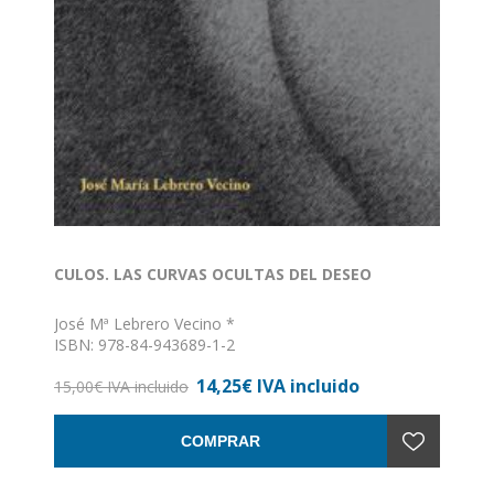
CULOS. LAS CURVAS OCULTAS DEL DESEO
José Mª Lebrero Vecino *
ISBN: 978-84-943689-1-2
Formato: 15,5 x 24
14,25€ IVA incluido
Nº de páginas: 152
15,00€ IVA incluido
Encuadernación: Rústica con solapa
COMPRAR