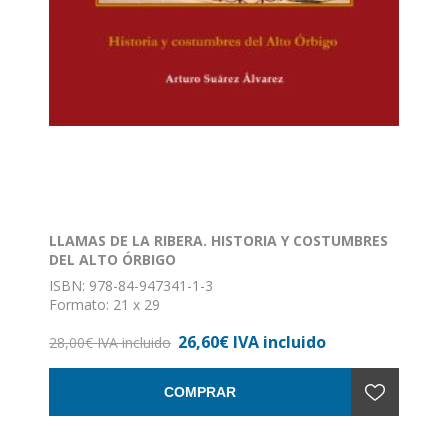
LLAMAS DE LA RIBERA. HISTORIA Y COSTUMBRES
DEL ALTO ÓRBIGO
ISBN: 978-84-947341-1-3
Formato: 21 x 29
Nº de páginas: 208
26,60€ IVA incluido
Encuadernación: Tapa dura
28,00€ IVA incluido
COMPRAR