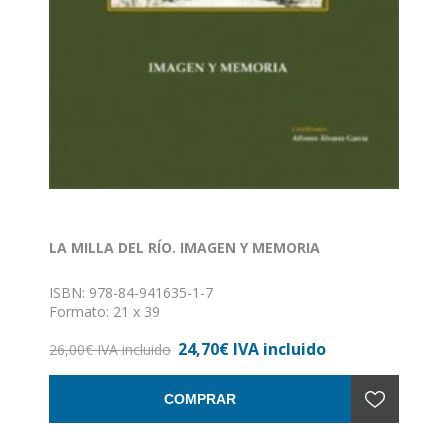
LA MILLA DEL RÍO. IMAGEN Y MEMORIA
ISBN: 978-84-941635-1-7
Formato: 21 x 39
Nº de páginas: 201
24,70€ IVA incluido
Encuadernación: Tapa dura
26,00€ IVA incluido
COMPRAR