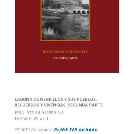
LAGUNA DE NEGRILLOS Y SUS PUEBLOS.
RECUERDOS Y VIVENCIAS. SEGUNDA PARTE
ISBN: 978-84-946559-0-6
Formato: 29 x 24
Nº de páginas: 364
25,65€ IVA incluido
Encuadernación: Tapa dura
27,00€ IVA incluido