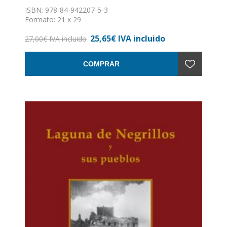
ISBN: 978-84-942207-5-3
Formato: 21 x 29
Encuadernación: Tapa dura
25,65€ IVA incluido
27,00€ IVA incluido
COMPRAR