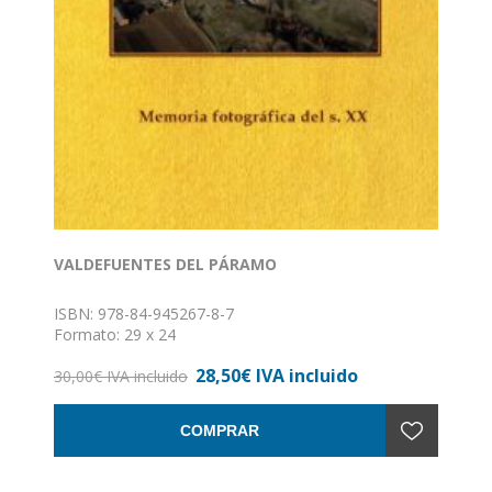
VALDEFUENTES DEL PÁRAMO
ISBN: 978-84-945267-8-7
Formato: 29 x 24
Nº de páginas: 250
28,50€ IVA incluido
Encuadernación: Tapa dura
30,00€ IVA incluido
COMPRAR