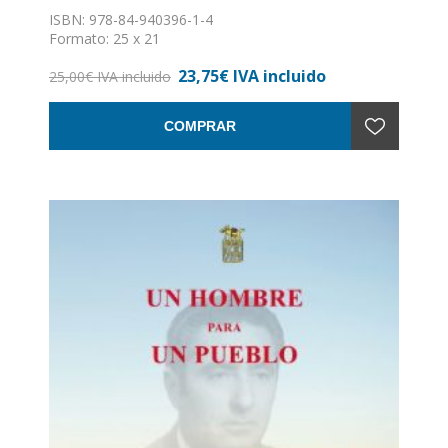
ISBN: 978-84-940396-1-4
Formato: 25 x 21
Nº de páginas: 228
23,75€ IVA incluido
Encuadernación: Tapa dura
25,00€ IVA incluido
COMPRAR