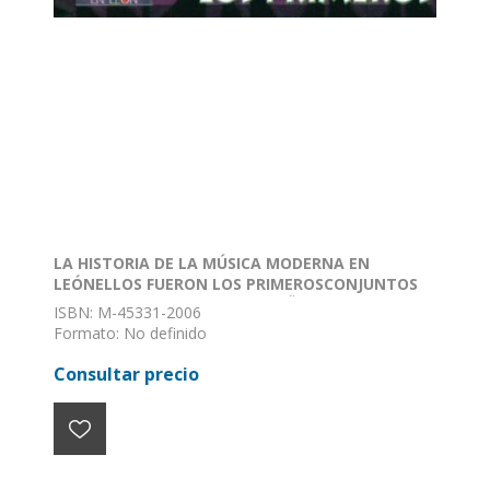
LA HISTORIA DE LA MÚSICA MODERNA EN
LEÓNELLOS FUERON LOS PRIMEROSCONJUNTOS
PIONEROS LEONESES DE LOS AÑOS SESENTA
ISBN: M-45331-2006
Formato: No definido
Encuadernación: Sin definir
Consultar precio