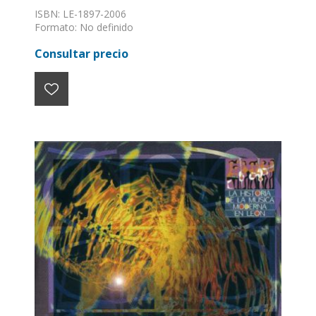
OCHENTA (I)
ISBN: LE-1897-2006
Formato: No definido
Encuadernación: Sin definir
Consultar precio