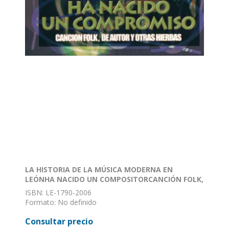
LA HISTORIA DE LA MÚSICA MODERNA EN
LEÓNHA NACIDO UN COMPOSITORCANCIÓN FOLK,
DE AUTOR Y OTRAS HIERBAS
ISBN: LE-1790-2006
Formato: No definido
Encuadernación: Sin definir
Consultar precio