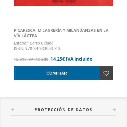
PICARESCA, MILAGRERÍA Y MILANDANZAS EN LA
VÍA LÁCTEA
Esteban Carro Celada
ISBN: 978-84-933053-8-3
Formato: 17 x 24
14,25€ IVA incluido
Encuadernación: Rústica
15,00€ IVA incluido
COMPRAR
PROTECCIÓN DE DATOS