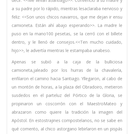
decir: <<Me llevan aSantiago>>. Convenció a su madre y
a su padre por lo rápido, mientras lesaclaraba nervioso y
feliz: <<Son unos chicos navarros, que me dejan ir ensu
camioneta. Están ahí abajo esperando>>. La madre le
puso en la mano100 pesetas, se la cerró con el billete
dentro, y le llenó de consejos.<<Ten mucho cuidado,
hijo>>, le advertía mientras le estampaba unabeso.
Apenas se subió a la caja de la bulliciosa
camioneta,jaleado por los hurras de la chavalería,
enfilaron el camino hacia Santiago. Yllegaron, al cabo de
un montón de horas, a la plaza del Obradoiro, metieron
susdedos en el parteluz del Pórtico de la Gloria, se
propinaron un coscorrón con el MaestroMateo y
abrazaron como quiere la tradición la imagen del
Apóstol. En estostrajines compostelanos, no se sabe en
qué comento, al chico astorgano lebirlaron en un pispás