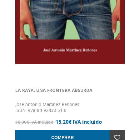
LA RAYA. UNA FRONTERA ABSURDA
José Antonio Martínez Reñones
ISBN: 978-84-92438-51-8
Formato: 14 x 22
15,20€ IVA incluido
Nº de páginas: 483
16,00€ IVA incluido
Encuadernación: Rústica con solapas
COMPRAR