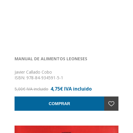
MANUAL DE ALIMENTOS LEONESES
Javier Callado Cobo
ISBN: 978-84-934591-5-1
Formato: 22 x 14
4,75€ IVA incluido
Nº de páginas: 28
5,00€ IVA incluido
Encuadernación: Rústica
COMPRAR