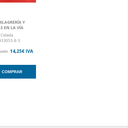
MILAGRERÍA Y
 EN LA VÍA
 Celada
933053-8-3
 24
14,25€ IVA
n: Rústica
luido
COMPRAR