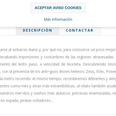
ACEPTAR AVISO COOKIES
Más información
DESCRIPCIÓN
CONTACTAR
garse al esfuerzo diario y, por qué no, para conocerse un poco mejor
Recabando impresiones y costumbres de las regiones atravesadas. 
ento del lento paso, a velocidad de bicicleta. Descubriendo rinc
 con la presencia de los anti¬guos dioses helenos: Zeus, Eolo, Posei
da metro recorrido. Al mismo tiempo, recordaremos diferentes y antig
 gentes comu¬nes y otras más estrambóticas, al relato también acuden
n nuestros mie¬dos y sueños más atávicos: princesas enamoradas, si
 con espada, piratas soñadores…