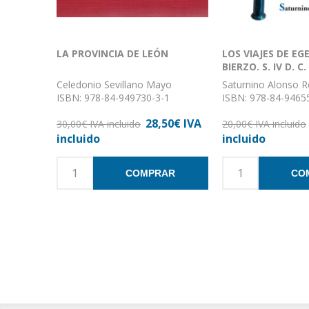
LA PROVINCIA DE LEÓN
LOS VIAJES DE EG
BIERZO. S. IV D. C.
Celedonio Sevillano Mayo
Saturnino Alonso 
ISBN: 978-84-949730-3-1
ISBN: 978-84-9465
Formato: 17 X 24
Formato: 17 x 34
28,50€ IVA
Nº de páginas: 450
30,00€ IVA incluido
Nº de páginas: 430
20,00€ IVA incluido
Encuadernación: TAPA DURA
Encuadernación: Rú
incluido
incluido
COMPRAR
CO