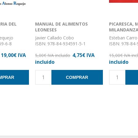
ERIA DEL
MANUAL DE ALIMENTOS
PICARESCA, 
LEONESES
MILANDANZAS
LÁCTEA
Requejo
Javier Callado Cobo
Esteban Carro
59-6-8
ISBN: 978-84-934591-5-1
ISBN: 978-84-
Formato: 22 x 14
Formato: 17 x
19,00€ IVA
4,75€ IVA
Nº de páginas: 28
5,00€ IVA incluido
Encuadernació
15,00€ IVA inc
stica
Encuadernación: Rústica
incluido
incluido
MPRAR
COMPRAR