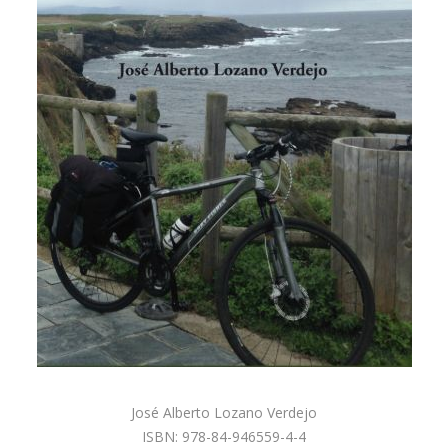
José Alberto Lozano Verdejo
ISBN: 978-84-946559-4-4