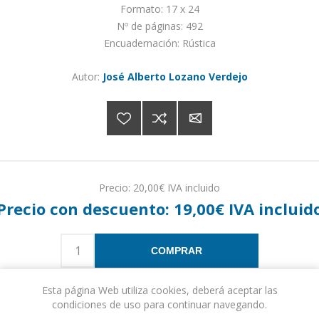
Formato: 17 x 24
Nº de páginas: 492
Encuadernación: Rústica
Autor:
José Alberto Lozano Verdejo
Precio:
20,00€ IVA incluido
Precio con descuento:
19,00€ IVA incluid
COMPRAR
Esta página Web utiliza cookies, deberá aceptar las
Please select the address you want to ship to
condiciones de uso para continuar navegando.