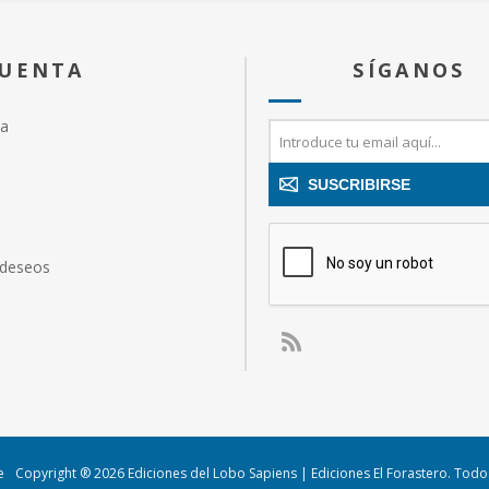
CUENTA
SÍGANOS
ta
SUSCRIBIRSE
 deseos
e
Copyright ® 2026 Ediciones del Lobo Sapiens | Ediciones El Forastero. Tod