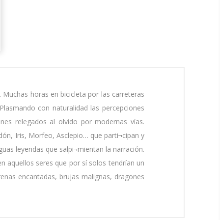
. Muchas horas en bicicleta por las carreteras
Plasmando con naturalidad las percepciones
ones relegados al olvido por modernas vías.
dón, Iris, Morfeo, Asclepio… que parti¬cipan y
uas leyendas que salpi¬mientan la narración.
 aquellos seres que por sí solos tendrían un
renas encantadas, brujas malignas, dragones