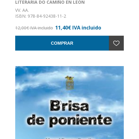
LITERARIA DO CAMIÑO EN LEÓN
VV. AA.
ISBN: 978-84-92438-11-2
Formato: 11 x 17
11,40€ IVA incluido
Nº de páginas: 363
12,00€ IVA incluido
Encuadernación: Rústica
COMPRAR