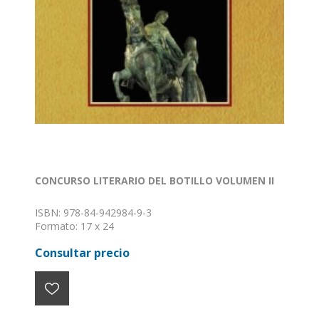
CONCURSO LITERARIO DEL BOTILLO VOLUMEN II
ISBN: 978-84-942984-9-3
Formato: 17 x 24
Nº de páginas: 156
Consultar precio
Encuadernación: Rústica tapa dura