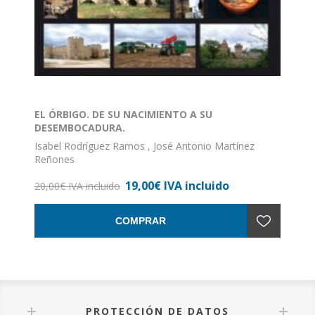
EL ÓRBIGO. DE SU NACIMIENTO A SU
DESEMBOCADURA.
Isabel Rodríguez Ramos , José Antonio Martínez
Reñones
ISBN: 978-84-943689-7-4
19,00€ IVA incluido
Formato: 17 x 24
20,00€ IVA incluido
Nº de páginas: 206
Encuadernación: Rústica con solapa
COMPRAR
PROTECCIÓN DE DATOS