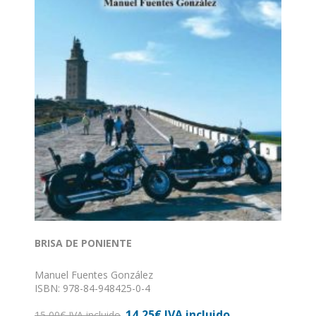
BRISA DE PONIENTE
Manuel Fuentes González
ISBN: 978-84-948425-0-4
Formato: 15,5 x 24
14,25€ IVA incluido
Nº de páginas: 190
15,00€ IVA incluido