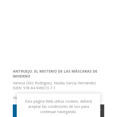
ANTRUEJO. EL MISTERIO DE LAS MÁSCARAS DE
INVIERNO
Vanesa Díez Rodríguez, Noelia García Hernández
ISBN: 978-84-949073-7-1
Formato: 24 x 17
14,25€ IVA incluido
Nº de páginas: 56
15,00€ IVA incluido
Esta página Web utiliza cookies, deberá
Encuadernación: Rústica
aceptar las condiciones de uso para
COMPRAR
continuar navegando.