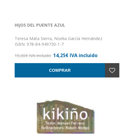
HIJOS DEL PUENTE AZUL
Teresa Mata Sierra, Noelia García Hernández
ISBN: 978-84-949730-1-7
Formato: 17 x 24
14,25€ IVA incluido
Nº de páginas: 48
15,00€ IVA incluido
Encuadernación: Rústica
COMPRAR