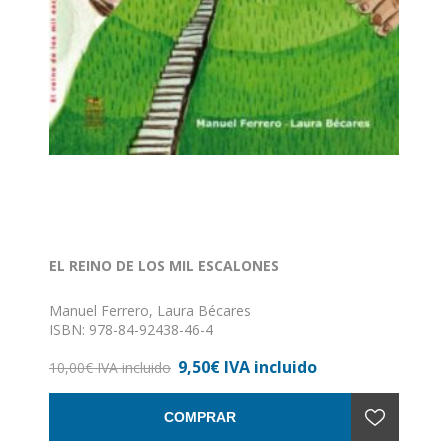
EL REINO DE LOS MIL ESCALONES
Manuel Ferrero, Laura Bécares
ISBN: 978-84-92438-46-4
Formato: 15 x 21
9,50€ IVA incluido
Nº de páginas: 47
10,00€ IVA incluido
Encuadernación: Rústica
COMPRAR