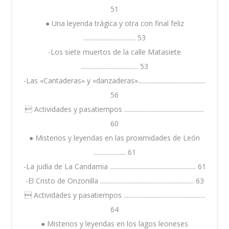
51
● Una leyenda trágica y otra con final feliz
.................................. 53
-Los siete muertos de la calle Matasiete
..................................... 53
-Las «Cantaderas» y «danzaderas»............................................
56
 Actividades y pasatiempos ....................................................
60
● Misterios y leyendas en las proximidades de León
..................... 61
-La judía de La Candamia ........................................................ 61
-El Cristo de Onzonilla ............................................................. 63
 Actividades y pasatiempos .....................................................
64
● Misterios y leyendas en los lagos leoneses