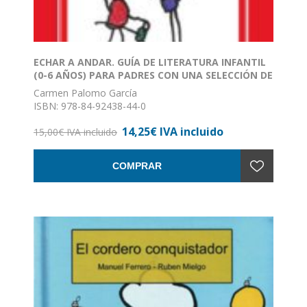
ECHAR A ANDAR. GUÍA DE LITERATURA INFANTIL
(0-6 AÑOS) PARA PADRES CON UNA SELECCIÓN DE
105 LIBROS RECOMENDABLES
Carmen Palomo García
ISBN: 978-84-92438-44-0
Formato: 13 x 30
14,25€ IVA incluido
Nº de páginas: 107
15,00€ IVA incluido
Encuadernación: Rústica con solapas
COMPRAR