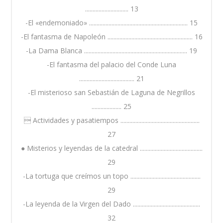
............................. 13
-El «endemoniado» .................................................................. 15
-El fantasma de Napoleón ......................................................... 16
-La Dama Blanca ..................................................................... 19
-El fantasma del palacio del Conde Luna
..................................... 21
-El misterioso san Sebastián de Laguna de Negrillos
.................... 25
 Actividades y pasatiempos .....................................................
27
● Misterios y leyendas de la catedral ..........................................
29
-La tortuga que creímos un topo ...............................................
29
-La leyenda de la Virgen del Dado .............................................
32