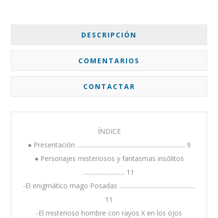
DESCRIPCIÓN
COMENTARIOS
CONTACTAR
ÍNDICE
● Presentación .......................................................................... 9
● Personajes misteriosos y fantasmas insólitos
............................ 11
-El enigmático mago Posadas ....................................................
11
-El misterioso hombre con rayos X en los ojos