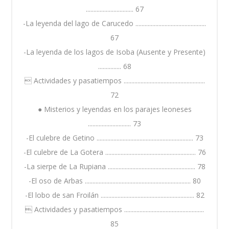
............................... 67
-La leyenda del lago de Carucedo ..............................................
67
-La leyenda de los lagos de Isoba (Ausente y Presente)
............... 68
 Actividades y pasatiempos .....................................................
72
● Misterios y leyendas en los parajes leoneses
............................ 73
-El culebre de Getino ............................................................... 73
-El culebre de La Gotera ........................................................... 76
-La sierpe de La Rupiana ......................................................... 78
-El oso de Arbas ..................................................................... 80
-El lobo de san Froilán ............................................................. 82
 Actividades y pasatiempos ....................................................
85