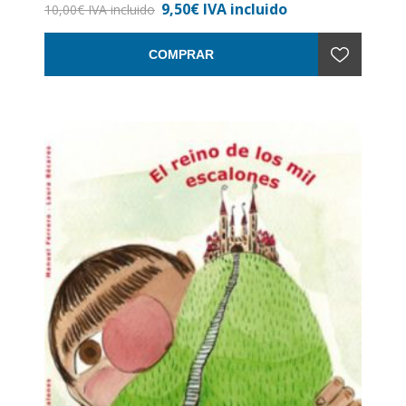
9,50€ IVA incluido
Nº de páginas: 64
10,00€ IVA incluido
Encuadernación: Rústica
COMPRAR