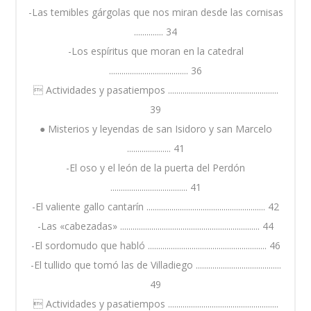
-Las temibles gárgolas que nos miran desde las cornisas
.............. 34
-Los espíritus que moran en la catedral
...................................... 36
 Actividades y pasatiempos .....................................................
39
● Misterios y leyendas de san Isidoro y san Marcelo
..................... 41
-El oso y el león de la puerta del Perdón
..................................... 41
-El valiente gallo cantarín ......................................................... 42
-Las «cabezadas» ................................................................... 44
-El sordomudo que habló ......................................................... 46
-El tullido que tomó las de Villadiego .........................................
49
 Actividades y pasatiempos .....................................................