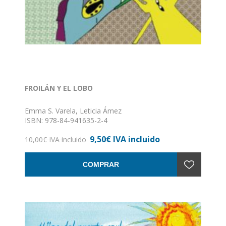
FROILÁN Y EL LOBO
Emma S. Varela, Leticia Ámez
ISBN: 978-84-941635-2-4
Formato: 215x155 mm
9,50€ IVA incluido
Nº de páginas: 34
10,00€ IVA incluido
Encuadernación: Rústica con solapas
COMPRAR