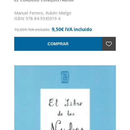
Manuel Ferrero, Rubén Mielgo
ISBN: 978-84-9345919-4
Formato: 16 x 24
9,50€ IVA incluido
Nº de páginas: 32
10,00€ IVA incluido
Encuadernación: Tapa dura
COMPRAR