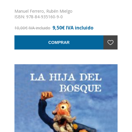
Manuel Ferrero, Rubén Mielgo
ISBN: 978-84-935160-9-0
Formato: 13 x 21
9,50€ IVA incluido
Nº de páginas: 32
10,00€ IVA incluido
Encuadernación: Tapa dura
COMPRAR