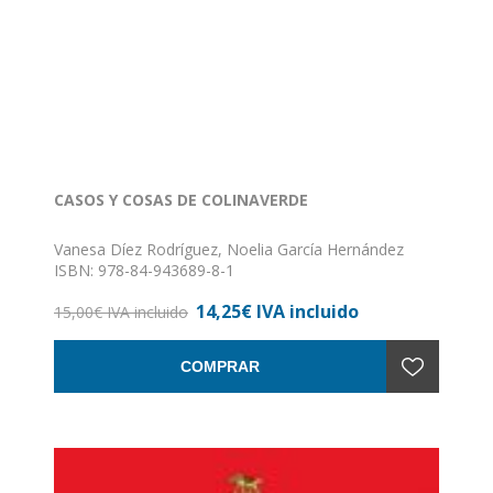
CASOS Y COSAS DE COLINAVERDE
Vanesa Díez Rodríguez, Noelia García Hernández
ISBN: 978-84-943689-8-1
Formato: 24 x 21
14,25€ IVA incluido
Nº de páginas: 80
15,00€ IVA incluido
Encuadernación: rústica
COMPRAR