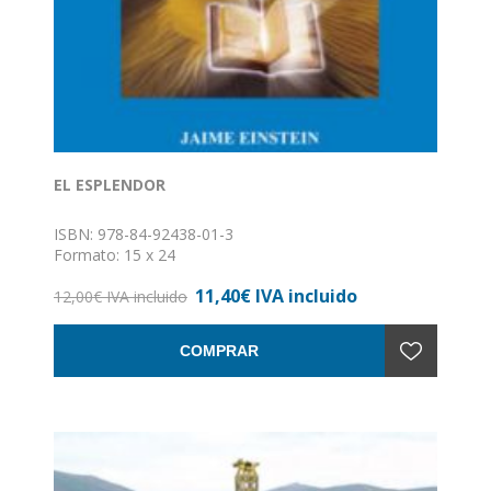
EL ESPLENDOR
ISBN: 978-84-92438-01-3
Formato: 15 x 24
Nº de páginas: 195
11,40€ IVA incluido
Encuadernación: Rústica con solapas
12,00€ IVA incluido
COMPRAR