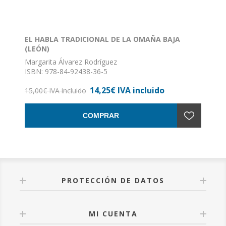
EL HABLA TRADICIONAL DE LA OMAÑA BAJA
(LEÓN)
Margarita Álvarez Rodríguez
ISBN: 978-84-92438-36-5
Formato: 17 x 24
14,25€ IVA incluido
Nº de páginas: 302
15,00€ IVA incluido
Encuadernación: Rustica con solapas. "... estamos de
enhorabuena, pues el estudio de Margarita Álvarez
COMPRAR
Rodríguez es el primero importantes, serio y riguroso
que se realiza sobre el habla de la Omaña Baja".
Janick Le Men.
PROTECCIÓN DE DATOS
MI CUENTA