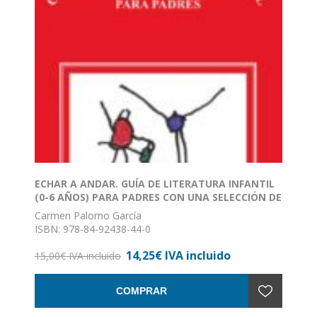
ECHAR A ANDAR. GUÍA DE LITERATURA INFANTIL
(0-6 AÑOS) PARA PADRES CON UNA SELECCIÓN DE
105 LIBROS RECOMENDABLES
Carmen Palomo García
ISBN: 978-84-92438-44-0
Formato: 13 x 30
14,25€ IVA incluido
Nº de páginas: 107
15,00€ IVA incluido
Encuadernación: Rústica con solapas
COMPRAR