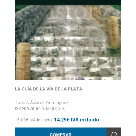
LA GUÍA DE LA VÍA DE LA PLATA
Tomás Álvarez Domínguez
ISBN: 978-84-932188-8-X
Formato: 14 x 24
14,25€ IVA incluido
Nº de páginas: 142
15,00€ IVA incluido
Encuadernación: Rústica
COMPRAR