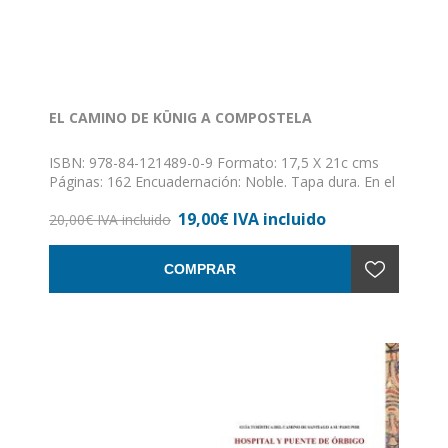
EL CAMINO DE KÜNIG A COMPOSTELA
ISBN: 978-84-121489-0-9 Formato: 17,5 X 21c cms
Páginas: 162 Encuadernación: Noble. Tapa dura. En el
final del siglo XV peregrinó a Compostela un monje
19,00€ IVA incluido
servita alemán llamado Hermann Künig von Vach,
20,00€ IVA incluido
quien dejó escrita una guía de la peregrinación
utilizada antaño por multitud de viajeros a Santiago.
COMPRAR