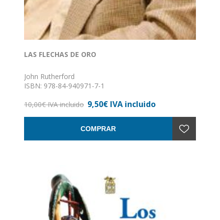
LAS FLECHAS DE ORO
John Rutherford
ISBN: 978-84-940971-7-1
Formato: 10 x 17
9,50€ IVA incluido
Nº de páginas: 268
10,00€ IVA incluido
Encuadernación: Rústica
COMPRAR