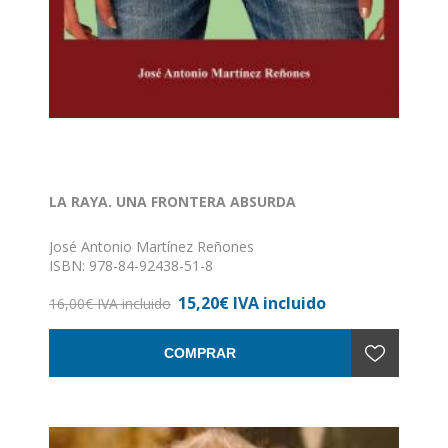
LA RAYA. UNA FRONTERA ABSURDA
José Antonio Martínez Reñones
ISBN: 978-84-92438-51-8
Formato: 14 x 22
15,20€ IVA incluido
Nº de páginas: 483
16,00€ IVA incluido
Encuadernación: Rústica con solapas
COMPRAR