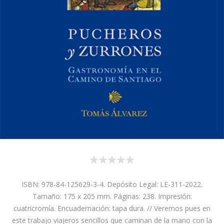
ISBN: 978-84-125629-3-4. Depósito Legal: LE-311-2022.
Tamaño: 175 x 205 mm. Páginas: 238. Impresión:
cuatricromía. Encuadernación: tapa dura. // Veremos pues en
este trabajo viajeros sencillos que caminan de la mano con la