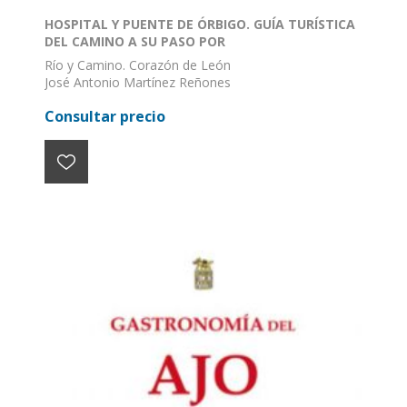
HOSPITAL Y PUENTE DE ÓRBIGO. GUÍA TURÍSTICA
DEL CAMINO A SU PASO POR
Río y Camino. Corazón de León
José Antonio Martínez Reñones
ISBN: 978-84-946559-2-0
Consultar precio
Formato: 68 X 48
Encuadernación: Plano