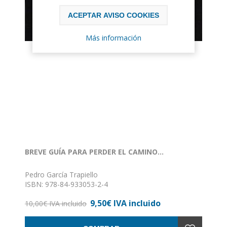
ACEPTAR AVISO COOKIES
Más información
BREVE GUÍA PARA PERDER EL CAMINO...
Pedro García Trapiello
ISBN: 978-84-933053-2-4
Formato: 15 x 15
9,50€ IVA incluido
Encuadernación: Rústica
10,00€ IVA incluido